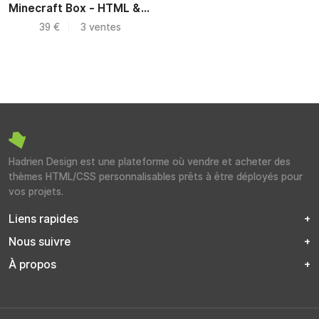
Minecraft Box - HTML & UI Kit
39 €
3 ventes
Hadrien Design est une plateforme où vendre et acheter des
thèmes HTML/CSS personnalisables prêts à être déployés pour
vos projets.
Liens rapides
Nous suivre
À propos