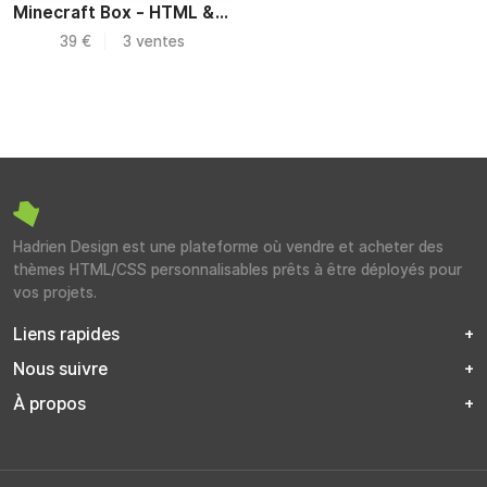
Minecraft Box - HTML & UI Kit
39 €
3 ventes
Hadrien Design est une plateforme où vendre et acheter des
thèmes HTML/CSS personnalisables prêts à être déployés pour
vos projets.
Liens rapides
Nous suivre
À propos