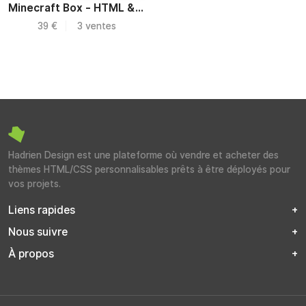
Minecraft Box - HTML & UI Kit
39 €
3 ventes
Hadrien Design est une plateforme où vendre et acheter des
thèmes HTML/CSS personnalisables prêts à être déployés pour
vos projets.
Liens rapides
Nous suivre
À propos