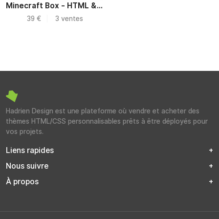
Minecraft Box - HTML & UI Kit
39 €
3 ventes
Hadrien Design est une plateforme où vendre et acheter des
thèmes HTML/CSS personnalisables prêts à être déployés pour
vos projets.
Liens rapides
Nous suivre
À propos